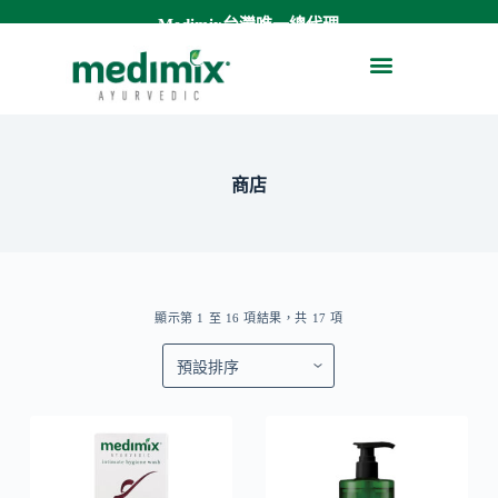
Medimix台灣唯一總代理
跳
至
關於Medimix
草本精油舒緩膏
潔顏凝露
沐浴液態皂
私密處清潔
主
要
內
容
商店
顯示第 1 至 16 項結果，共 17 項