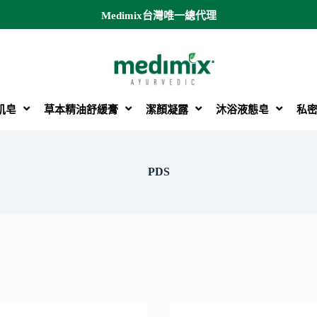
Medimix台灣唯一總代理
肌皂
草本精油舒緩膏
潔顏凝露
沐浴液態皂
私
PDS