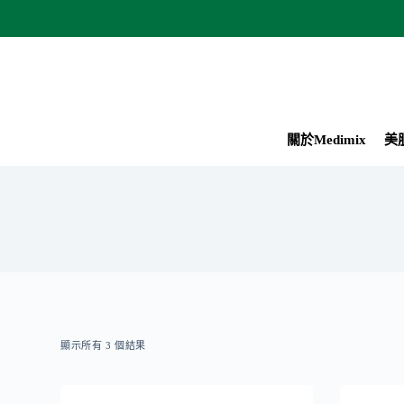
跳
至
主
要
內
容
關於Medimix
美
顯示所有 3 個結果