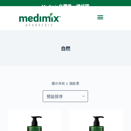
Medimix台灣唯一總代理
跳
至
關於Medimix
草本精油舒緩膏
潔顏凝露
沐浴液態皂
私密處清潔
主
要
內
容
自然
顯示所有 6 個結果