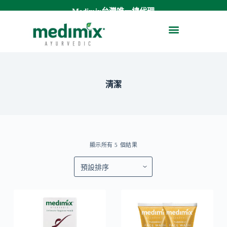
Medimix台灣唯一總代理
跳
至
關於Medimix
草本精油舒緩膏
潔顏凝露
沐浴液態皂
私密處清潔
主
要
內
容
清潔
顯示所有 5 個結果