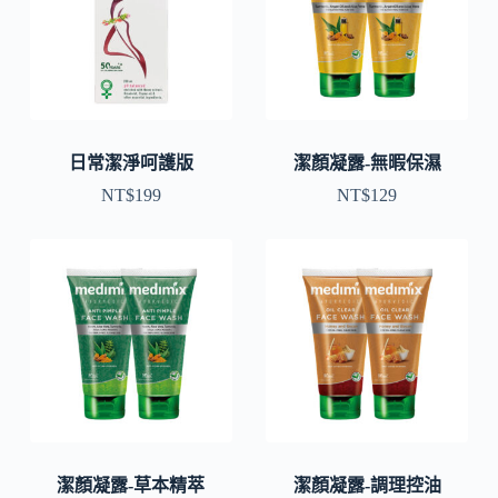
日常潔淨呵護版
潔顏凝露-無暇保濕
NT$
199
NT$
129
潔顏凝露-草本精萃
潔顏凝露-調理控油