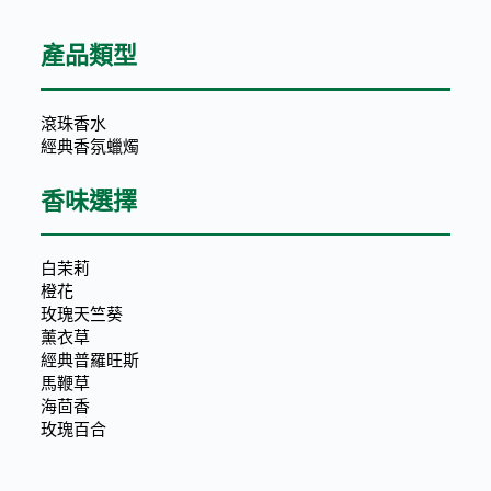
產品類型
滾珠香水
經典香氛蠟燭
香味選擇
白茉莉
橙花
玫瑰天竺葵
薰衣草
經典普羅旺斯
馬鞭草
海茴香
玫瑰百合