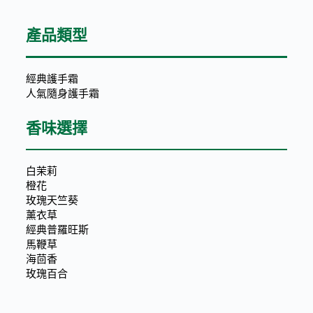
產品類型
經典護手霜
人氣隨身護手霜
香味選擇
白茉莉
橙花
玫瑰天竺葵
薰衣草
經典普羅旺斯
馬鞭草
海茴香
玫瑰百合